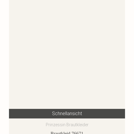
Schnellansicht
Prinzessin Brautkleider
Brautkleid 76671