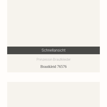
Schnellansicht
Prinzessin Brautkleider
Brautkleid 76576