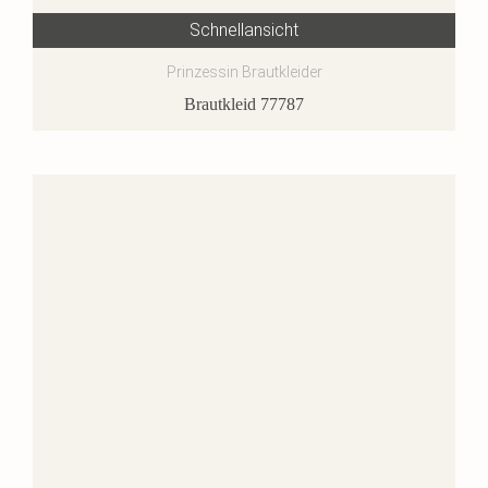
Schnellansicht
Prinzessin Brautkleider
Brautkleid 77787