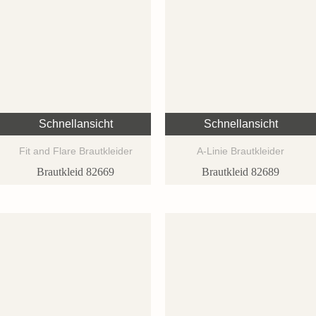
Schnellansicht
Schnellansicht
Fit and Flare Brautkleider
A-Linie Brautkleider
Brautkleid 82669
Brautkleid 82689