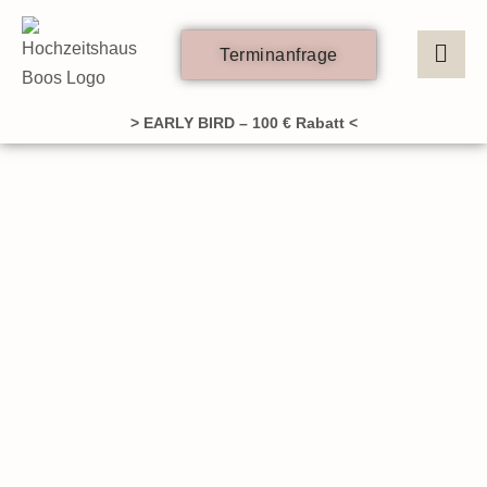
Zum
Inhalt
Terminanfrage
springen
> EARLY BIRD – 100 € Rabatt <