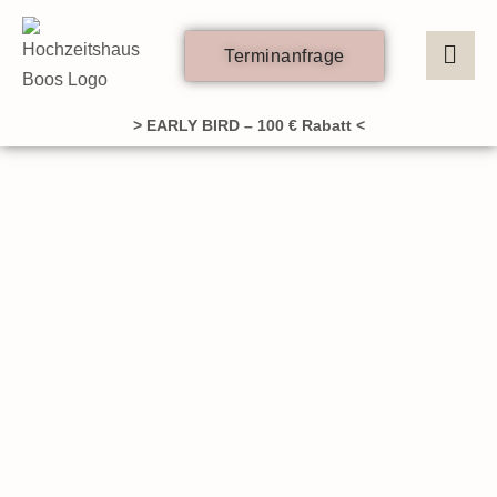
Zum
Inhalt
Terminanfrage
springen
> EARLY BIRD – 100 € Rabatt <