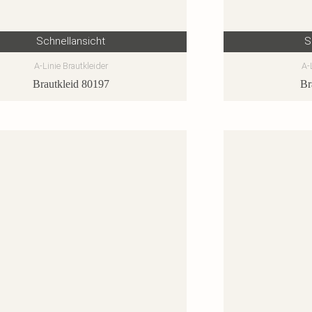
Schnellansicht
S
A-Linie Brautkleider
A-
Brautkleid 80197
Br