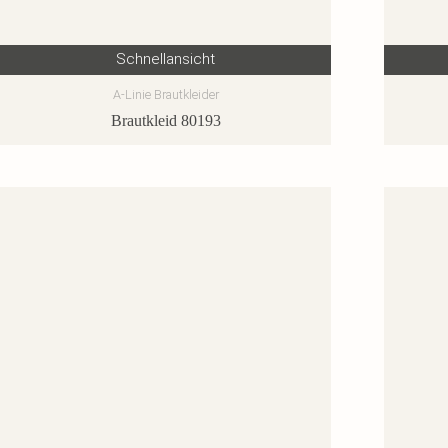
Schnellansicht
A-Linie Brautkleider
Brautkleid 80193