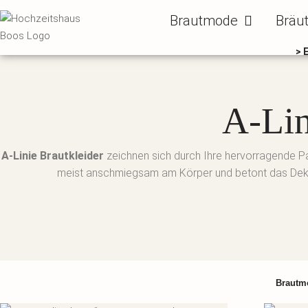
Zum
Öffne Brautm
Brautmode
Bräu
Inhalt
springen
> 
A-Lin
A-Linie Brautkleider
zeichnen sich durch Ihre hervorragende Pas
meist anschmiegsam am Körper und betont das Dekoll
Brautm