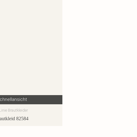
chnellansicht
Linie Brautkleider
autkleid 82584