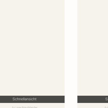
Schnellansicht
S
A-Linie Brautkleider
A-