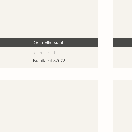
Schnellansicht
A-Linie Brautkleider
Brautkleid 82672