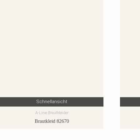
Schnellansicht
A-Linie Brautkleider
Brautkleid 82670