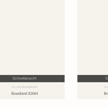
Schnellansicht
S
A-Linie Brautkleider
A-
Brautkleid 82604
Br