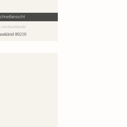
chnellansicht
Linie Brautkleider
autkleid 80210