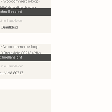
chnellansicht
Linie Brautkleider
Brautkleid
chnellansicht
Linie Brautkleider
autkleid 80213