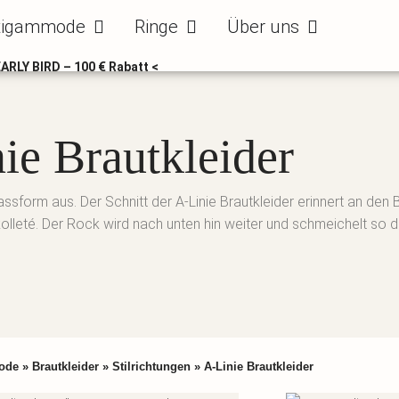
ode
Öffne Bräutigammode
Öffne Ringe
Öffne Über uns
tigammode
Ringe
Über uns
EARLY BIRD – 100 € Rabatt <
ie Brautkleider
sform aus. Der Schnitt der A-Linie Brautkleider erinnert an den 
eté. Der Rock wird nach unten hin weiter und schmeichelt so der
ode
»
Brautkleider
»
Stilrichtungen
»
A-Linie Brautkleider