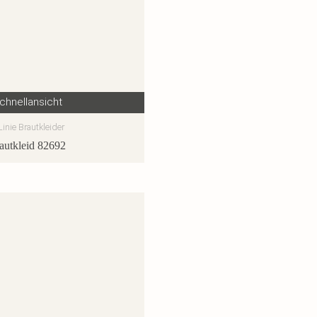
chnellansicht
Linie Brautkleider
autkleid 82692