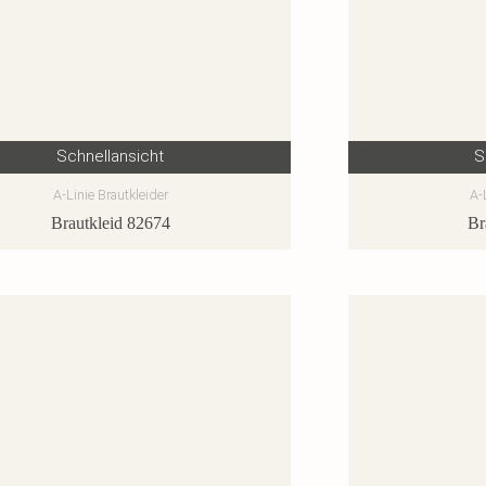
Schnellansicht
S
A-Linie Brautkleider
A-
Brautkleid 82674
Br