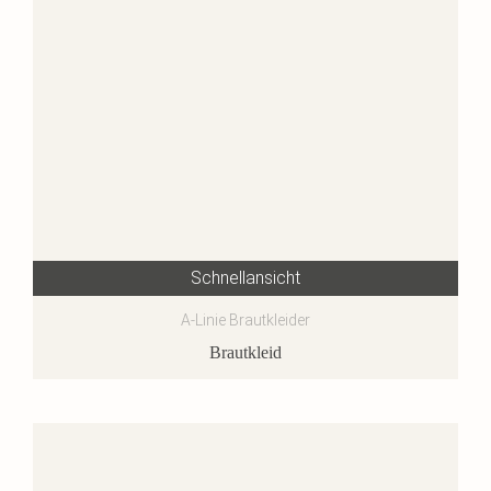
Schnellansicht
A-Linie Brautkleider
Brautkleid