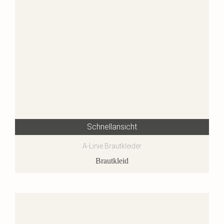
Schnellansicht
A-Linie Brautkleider
Brautkleid