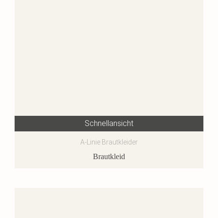
Schnellansicht
A-Linie Brautkleider
Brautkleid