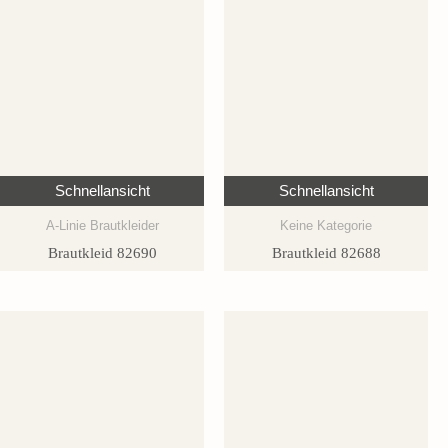
Schnellansicht
Schnellansicht
A-Linie Brautkleider
Keine Kategorie
Brautkleid 82690
Brautkleid 82688