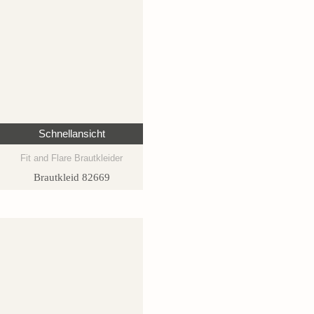
Schnellansicht
Fit and Flare Brautkleider
Brautkleid 82669