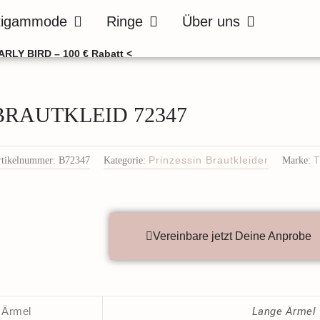
de
Öffne Bräutigammode
Öffne Ringe
Öffne Über uns
tigammode
Ringe
Über uns
ARLY BIRD – 100 € Rabatt <
BRAUTKLEID 72347
rtikelnummer:
B72347
Kategorie:
Prinzessin Brautkleider
Marke:
T
Vereinbare jetzt Deine Anprobe
Ärmel
Lange Ärmel