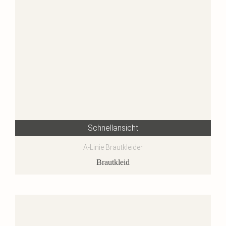
Schnellansicht
A-Linie Brautkleider
Brautkleid