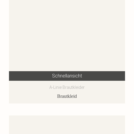
Schnellansicht
A-Linie Brautkleider
Brautkleid