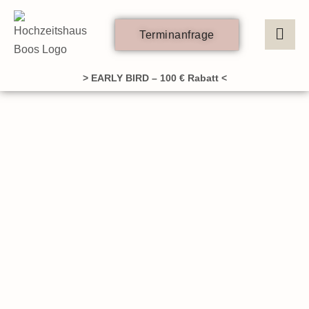
Zum
Inhalt
Terminanfrage
springen
> EARLY BIRD – 100 € Rabatt <