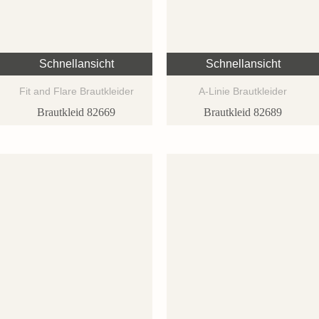
Schnellansicht
Schnellansicht
Fit and Flare Brautkleider
A-Linie Brautkleider
Brautkleid 82669
Brautkleid 82689