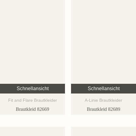
Schnellansicht
Schnellansicht
Fit and Flare Brautkleider
A-Linie Brautkleider
Brautkleid 82669
Brautkleid 82689