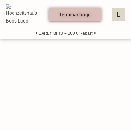
Zum
Inhalt
Terminanfrage
springen
> EARLY BIRD – 100 € Rabatt <