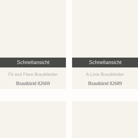
Schnellansicht
Schnellansicht
Fit and Flare Brautkleider
A-Linie Brautkleider
Brautkleid 82669
Brautkleid 82689