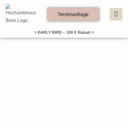
Zum
Inhalt
Terminanfrage
springen
> EARLY BIRD – 100 € Rabatt <