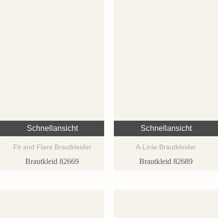
Schnellansicht
Schnellansicht
Fit and Flare Brautkleider
A-Linie Brautkleider
Brautkleid 82669
Brautkleid 82689