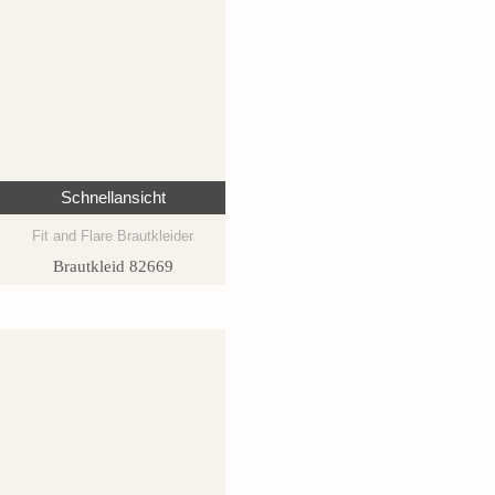
Schnellansicht
Fit and Flare Brautkleider
Brautkleid 82669