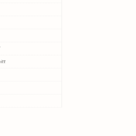
€
itt