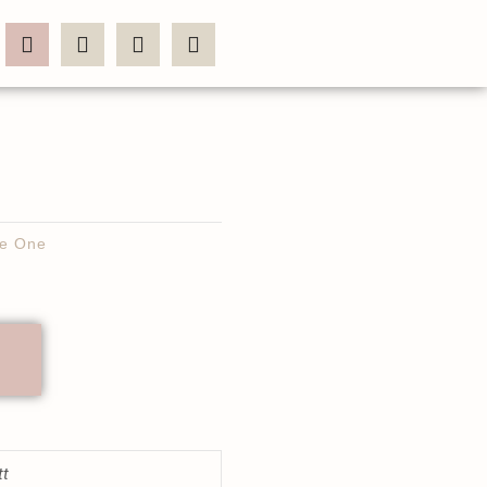
te One
tt