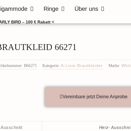
de
Öffne Bräutigammode
Öffne Ringe
Öffne Über uns
tigammode
Ringe
Über uns
ARLY BIRD – 100 € Rabatt <
BRAUTKLEID 66271
rtikelnummer:
B66271
Kategorie:
A-Linie Brautkleider
Marke:
Whi
Vereinbare jetzt Deine Anprobe
Ausschnitt
Herz- Ausschni