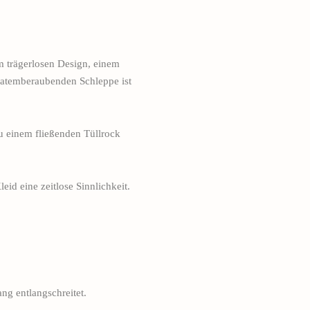
em trägerlosen Design, einem
r atemberaubenden Schleppe ist
zu einem fließenden Tüllrock
id eine zeitlose Sinnlichkeit.
ng entlangschreitet.