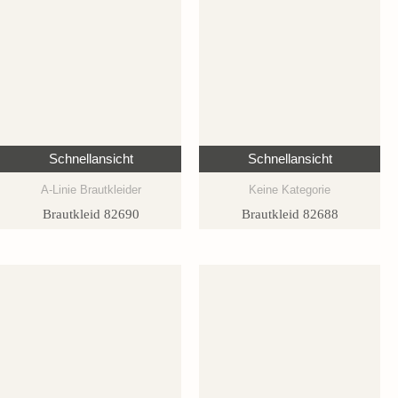
Schnellansicht
Schnellansicht
A-Linie Brautkleider
Keine Kategorie
Brautkleid 82690
Brautkleid 82688