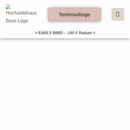
Zum
Inhalt
Terminanfrage
springen
> EARLY BIRD – 100 € Rabatt <