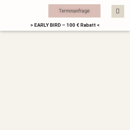
Zum
Inhalt
Terminanfrage
springen
> EARLY BIRD – 100 € Rabatt <