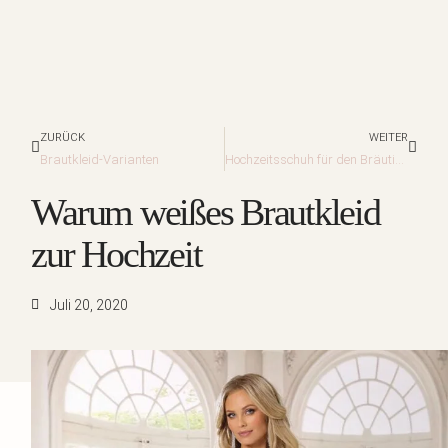
Zurück
Nächs
ZURÜCK
WEITER
Brautkleid-Varianten
Hochzeitsschuh für den Bräutigam
Warum weißes Brautkleid
zur Hochzeit
Juli 20, 2020