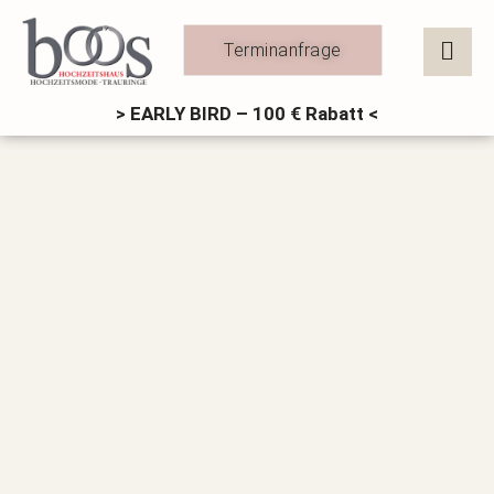
Zum
Inhalt
Terminanfrage
springen
> EARLY BIRD – 100 € Rabatt <