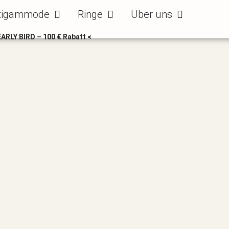
ode
Öffne Bräutigammode
Öffne Ringe
Öffne Über uns
tigammode
Ringe
Über uns
EARLY BIRD – 100 € Rabatt <