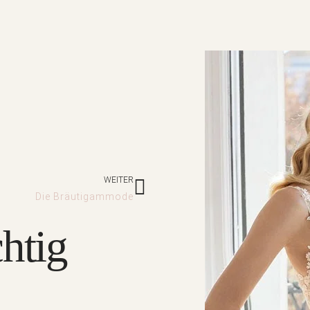
Nächster
WEITER
Die Bräutigammode
chtig