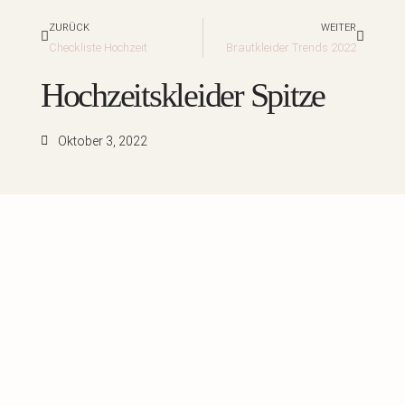
Zurück
Nächst
ZURÜCK
WEITER
Checkliste Hochzeit
Brautkleider Trends 2022
Hochzeitskleider Spitze
Oktober 3, 2022