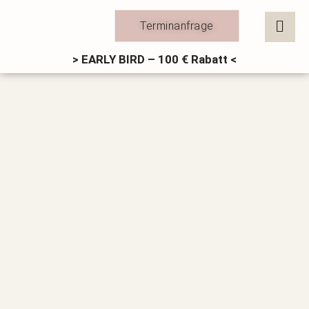
Zum
Inhalt
Terminanfrage
springen
> EARLY BIRD – 100 € Rabatt <