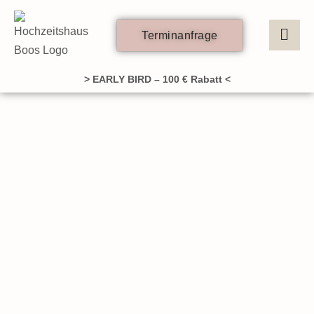
Zum
Inhalt
Terminanfrage
springen
> EARLY BIRD – 100 € Rabatt <