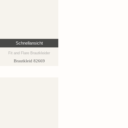
Schnellansicht
Fit and Flare Brautkleider
Brautkleid 82669