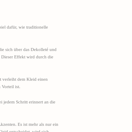
el dafür, wie traditionelle
die sich über das Dekolleté und
 Dieser Effekt wird durch die
t verleiht dem Kleid einen
orteil ist.
 jedem Schritt erinnert an die
zenten. Es ist mehr als nur ein
leid entscheidet, wird sich