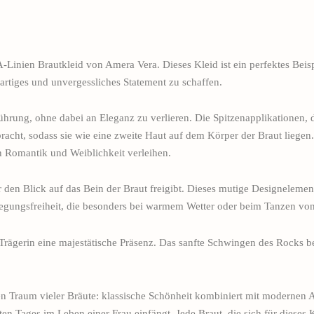
Linien Brautkleid von Amera Vera. Dieses Kleid ist ein perfektes Beispi
tiges und unvergessliches Statement zu schaffen.
ührung, ohne dabei an Eleganz zu verlieren. Die Spitzenapplikationen, 
bracht, sodass sie wie eine zweite Haut auf dem Körper der Braut liegen.
n Romantik und Weiblichkeit verleihen.
r den Blick auf das Bein der Braut freigibt. Dieses mutige Designelemen
wegungsfreiheit, die besonders bei warmem Wetter oder beim Tanzen von V
Trägerin eine majestätische Präsenz. Das sanfte Schwingen des Rocks bei
 Traum vieler Bräute: klassische Schönheit kombiniert mit modernen Ak
en Tages im Leben einer Frau einfängt. Jede Braut, die sich für dieses K