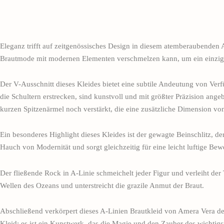
Eleganz trifft auf zeitgenössisches Design in diesem atemberaubenden A-
Brautmode mit modernen Elementen verschmelzen kann, um ein einzigar
Der V-Ausschnitt dieses Kleides bietet eine subtile Andeutung von Verf
die Schultern erstrecken, sind kunstvoll und mit größter Präzision ange
kurzen Spitzenärmel noch verstärkt, die eine zusätzliche Dimension vo
Ein besonderes Highlight dieses Kleides ist der gewagte Beinschlitz, de
Hauch von Modernität und sorgt gleichzeitig für eine leicht luftige Be
Der fließende Rock in A-Linie schmeichelt jeder Figur und verleiht der 
Wellen des Ozeans und unterstreicht die grazile Anmut der Braut.
Abschließend verkörpert dieses A-Linien Brautkleid von Amera Vera den
Kleid; es ist ein Kunstwerk, das die Magie und den Zauber des wichtigst