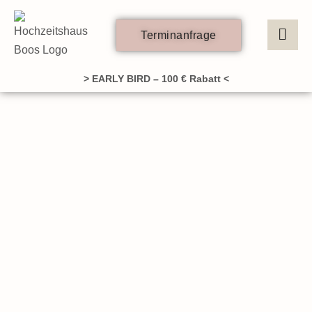
Zum
Inhalt
Terminanfrage
springen
> EARLY BIRD – 100 € Rabatt <