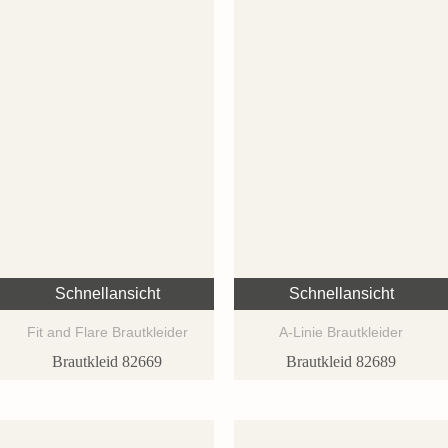
Schnellansicht
Schnellansicht
Fit and Flare Brautkleider
A-Linie Brautkleider
Brautkleid 82669
Brautkleid 82689