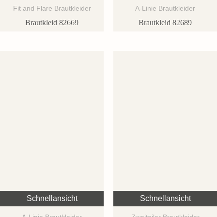
Fit and Flare Brautkleider
A-Linie Brautkleider
Brautkleid 82669
Brautkleid 82689
Schnellansicht
Schnellansicht
A-Linie Brautkleider
Zweiteiler Brautkleider