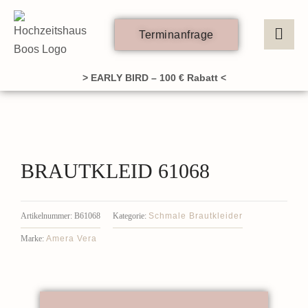
Zum
Inhalt
Terminanfrage
springen
> EARLY BIRD – 100 € Rabatt <
BRAUTKLEID 61068
Schmale Brautkleider
Artikelnummer:
B61068
Kategorie:
Amera Vera
Marke: