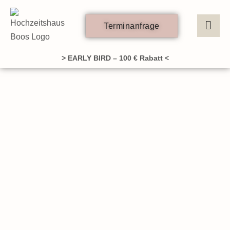
Zum
Inhalt
Terminanfrage
springen
> EARLY BIRD – 100 € Rabatt <