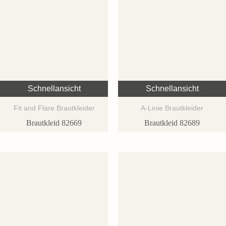
Schnellansicht
Schnellansicht
Fit and Flare Brautkleider
A-Linie Brautkleider
Brautkleid 82669
Brautkleid 82689