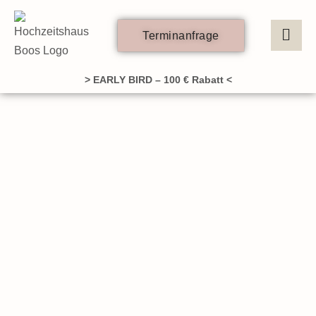
Zum
Inhalt
Terminanfrage
springen
> EARLY BIRD – 100 € Rabatt <