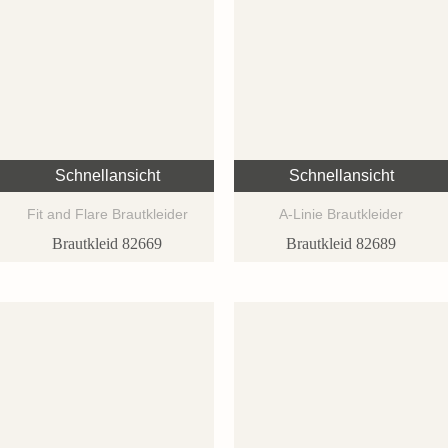
Schnellansicht
Schnellansicht
Fit and Flare Brautkleider
A-Linie Brautkleider
Brautkleid 82669
Brautkleid 82689