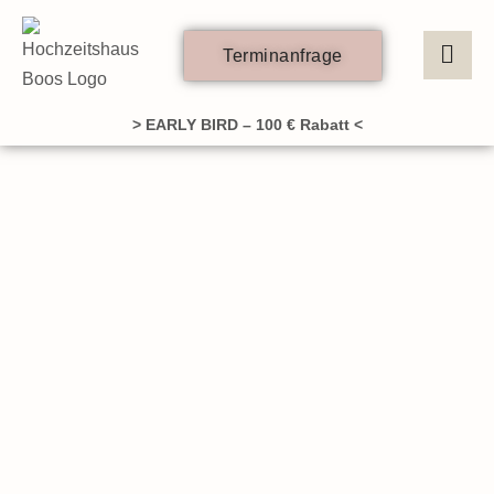
Zum
Inhalt
Terminanfrage
springen
> EARLY BIRD – 100 € Rabatt <