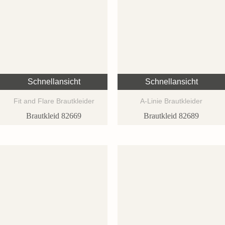
Schnellansicht
Schnellansicht
Fit and Flare Brautkleider
A-Linie Brautkleider
Brautkleid 82669
Brautkleid 82689