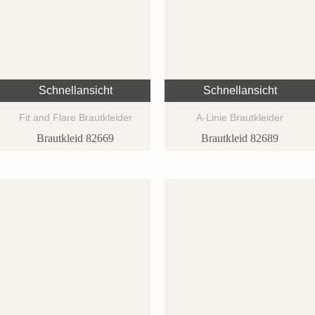
Schnellansicht
Schnellansicht
Fit and Flare Brautkleider
A-Linie Brautkleider
Brautkleid 82669
Brautkleid 82689