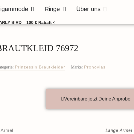
de
Öffne Bräutigammode
Öffne Ringe
Öffne Über uns
tigammode
Ringe
Über uns
ARLY BIRD – 100 € Rabatt <
BRAUTKLEID 76972
tegorie:
Prinzessin Brautkleider
Marke:
Pronovias
Vereinbare jetzt Deine Anprobe
Ärmel
Lange Ärmel