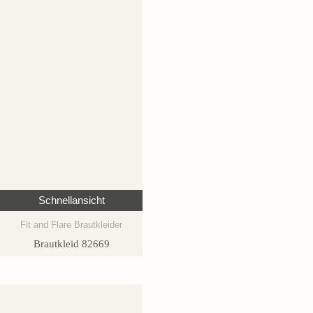
Schnellansicht
Fit and Flare Brautkleider
Brautkleid 82669