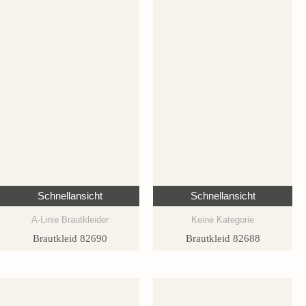
Schnellansicht
Schnellansicht
A-Linie Brautkleider
Keine Kategorie
Brautkleid 82690
Brautkleid 82688