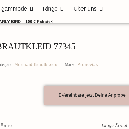
de
Öffne Bräutigammode
Öffne Ringe
Öffne Über uns
tigammode
Ringe
Über uns
ARLY BIRD – 100 € Rabatt <
BRAUTKLEID 77345
tegorie:
Mermaid Brautkleider
Marke:
Pronovias
Vereinbare jetzt Deine Anprobe
Ärmel
Lange Ärmel