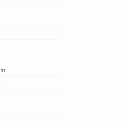
itt
e