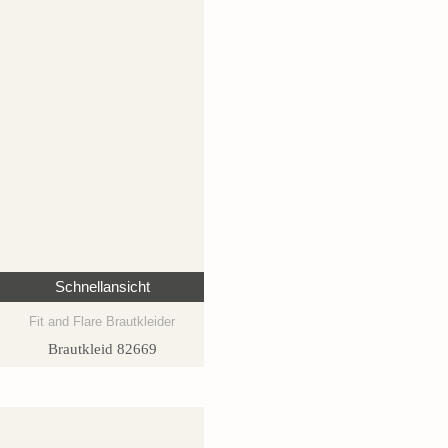
Schnellansicht
Fit and Flare Brautkleider
Brautkleid 82669