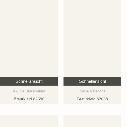
Schnellansicht
Schnellansicht
A-Linie Brautkleider
Keine Kategorie
Brautkleid 82690
Brautkleid 82688