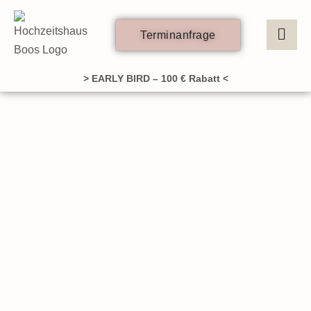
Zum
Inhalt
Terminanfrage
springen
> EARLY BIRD – 100 € Rabatt <