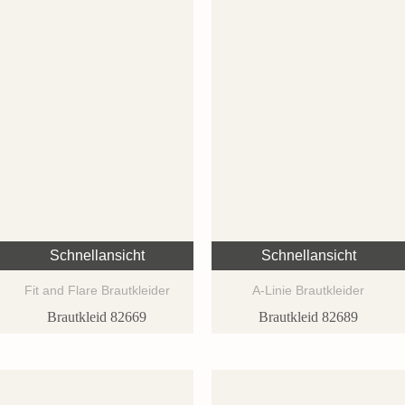
Schnellansicht
Schnellansicht
Fit and Flare Brautkleider
A-Linie Brautkleider
Brautkleid 82669
Brautkleid 82689