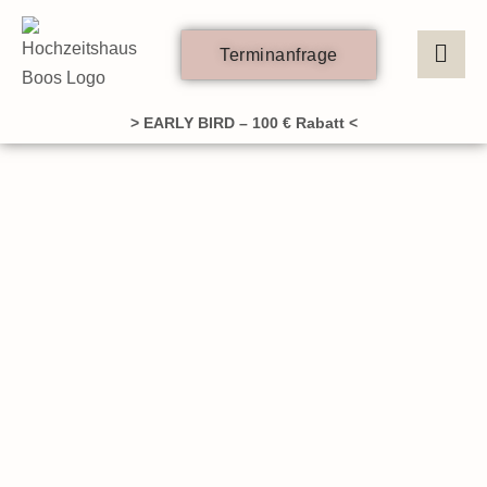
Zum
Inhalt
Terminanfrage
springen
> EARLY BIRD – 100 € Rabatt <