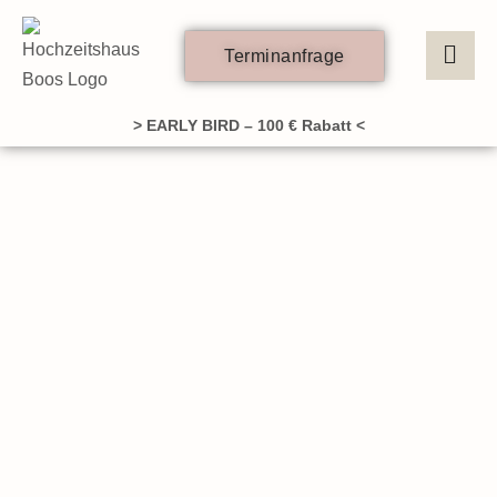
Zum
Inhalt
Terminanfrage
springen
> EARLY BIRD – 100 € Rabatt <