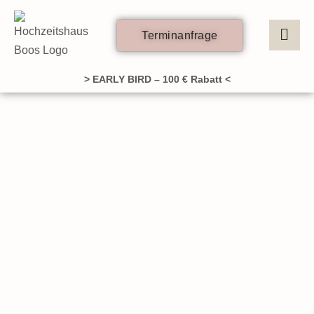
Zum
Inhalt
Terminanfrage
springen
> EARLY BIRD – 100 € Rabatt <