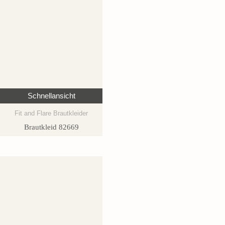
Schnellansicht
Fit and Flare Brautkleider
Brautkleid 82669