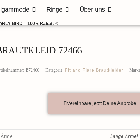
de
Öffne Bräutigammode
Öffne Ringe
Öffne Über uns
tigammode
Ringe
Über uns
ARLY BIRD – 100 € Rabatt <
BRAUTKLEID 72466
rtikelnummer:
B72466
Kategorie:
Fit and Flare Brautkleider
Marke
Vereinbare jetzt Deine Anprobe
Ärmel
Lange Ärmel