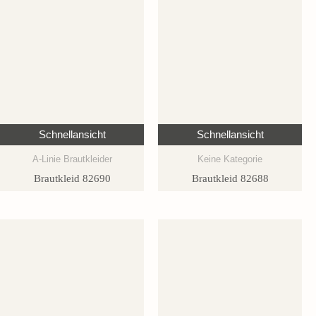
Schnellansicht
Schnellansicht
A-Linie Brautkleider
Keine Kategorie
Brautkleid 82690
Brautkleid 82688