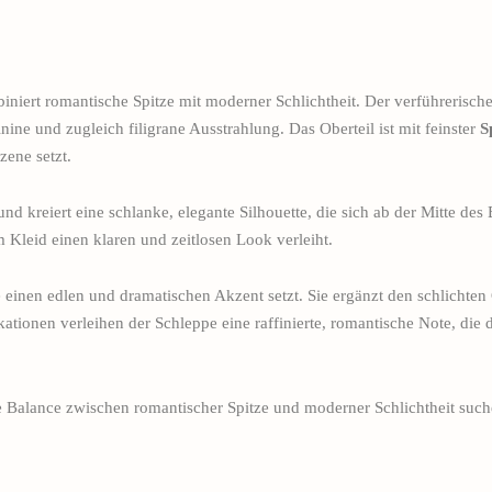
niert romantische Spitze mit moderner Schlichtheit. Der verführerisch
nine und zugleich filigrane Ausstrahlung. Das Oberteil ist mit feinster
S
zene setzt.
nd kreiert eine schlanke, elegante Silhouette, die sich ab der Mitte des
m Kleid einen klaren und zeitlosen Look verleiht.
e einen edlen und dramatischen Akzent setzt. Sie ergänzt den schlichte
kationen verleihen der Schleppe eine raffinierte, romantische Note, die
ine Balance zwischen romantischer Spitze und moderner Schlichtheit such