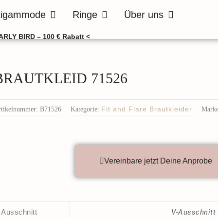
de
Öffne Bräutigammode
Öffne Ringe
Öffne Über uns
tigammode
Ringe
Über uns
ARLY BIRD – 100 € Rabatt <
BRAUTKLEID 71526
rtikelnummer:
B71526
Kategorie:
Fit and Flare Brautkleider
Marke
Vereinbare jetzt Deine Anprobe
Ausschnitt
V-Ausschnitt