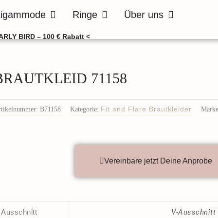
de
Öffne Bräutigammode
Öffne Ringe
Öffne Über uns
tigammode
Ringe
Über uns
ARLY BIRD – 100 € Rabatt <
BRAUTKLEID 71158
rtikelnummer:
B71158
Kategorie:
Fit and Flare Brautkleider
Marke
Vereinbare jetzt Deine Anprobe
Ausschnitt
V-Ausschnitt