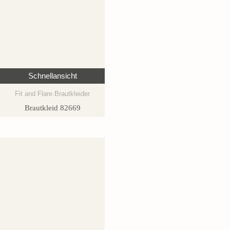
Schnellansicht
Fit and Flare Brautkleider
Brautkleid 82669