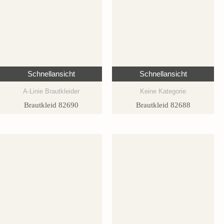
Schnellansicht
Schnellansicht
A-Linie Brautkleider
Keine Kategorie
Brautkleid 82690
Brautkleid 82688