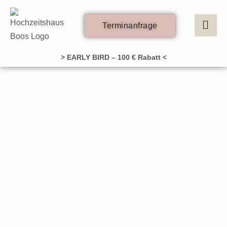
Zum
Inhalt
Terminanfrage
springen
> EARLY BIRD – 100 € Rabatt <