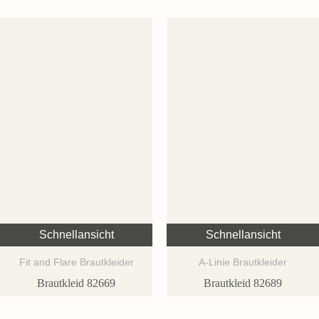
Schnellansicht
Schnellansicht
Fit and Flare Brautkleider
A-Linie Brautkleider
Brautkleid 82669
Brautkleid 82689