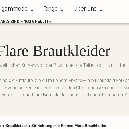
ode
Öffne Bräutigammode
Öffne Ringe
Öffne Über uns
tigammode
Ringe
Über uns
EARLY BIRD – 100 € Rabatt <
Flare Brautkleider
eiblichen Kurven, von der Brust, über die Taille, bis hin zu Hüfte 
ind die Attribute, die du mit einem Fit-and-Flare Brautkleid verkör
kt in Szene setzen. Sie liegen bis zu den Oberschenkeln eng am K
r werden Fit-and-Flare Brautkleider manchmal auch Trompeten-Bra
e
»
Brautkleider
»
Stilrichtungen
»
Fit and Flare Brautkleider