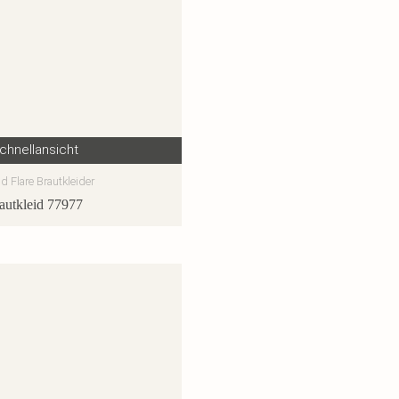
chnellansicht
nd Flare Brautkleider
autkleid 77977