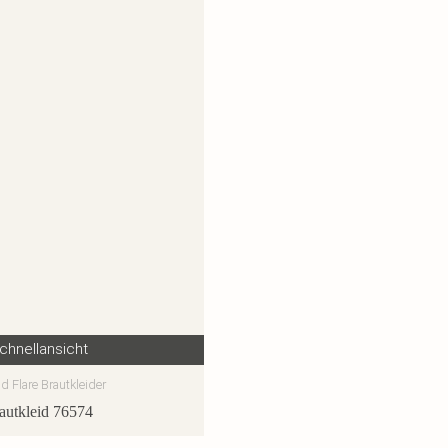
chnellansicht
nd Flare Brautkleider
autkleid 76574