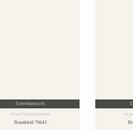
Schnellansicht
S
Fit and Flare Brautkleider
Fit a
Brautkleid 76643
Br