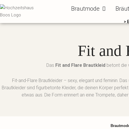
Zum
Öffne Brautm
Brautmode
Bräu
Inhalt
springen
> 
Fit and 
Das
Fit and Flare Brautkleid
betont die w
Fit-and-Flare Brautkleider – sexy, elegant und feminin. Das s
Brautkleider sind figurbetonte Kleider, die deinen Körper perfe
etwas aus. Die Form erinnert an eine Trompete, dahe
Brautmod