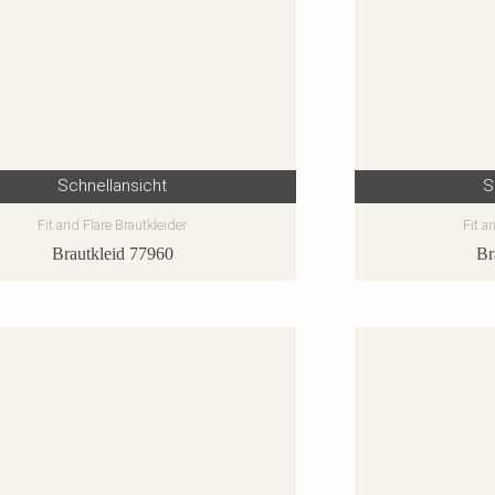
Schnellansicht
S
Fit and Flare Brautkleider
Fit a
Brautkleid 77960
Br