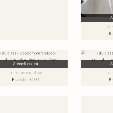
S
Fit a
Br
Schnellansicht
S
Fit and Flare Brautkleider
Fit a
Brautkleid 82685
Br