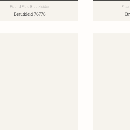
Fit and Flare Brautkleider
Fit a
Brautkleid 76778
Br