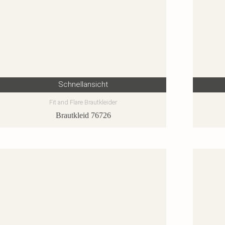
Schnellansicht
Fit and Flare Brautkleider
Brautkleid 76726