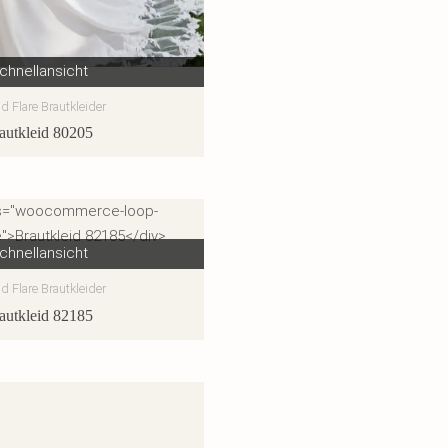
chnellansicht
nd Flare Brautkleider
autkleid 80205
chnellansicht
nd Flare Brautkleider
autkleid 82185