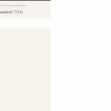
nd Flare Brautkleider
autkleid 77231