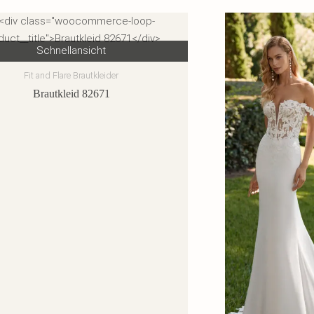
Schnellansicht
Fit and Flare Brautkleider
Brautkleid 82671