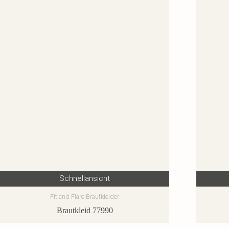
Schnellansicht
Fit and Flare Brautkleider
Brautkleid 77990