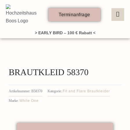
Zum
Inhalt
Terminanfrage
springen
> EARLY BIRD – 100 € Rabatt <
BRAUTKLEID 58370
Fit and Flare Brautkleider
Artikelnummer:
B58370
Kategorie:
White One
Marke: