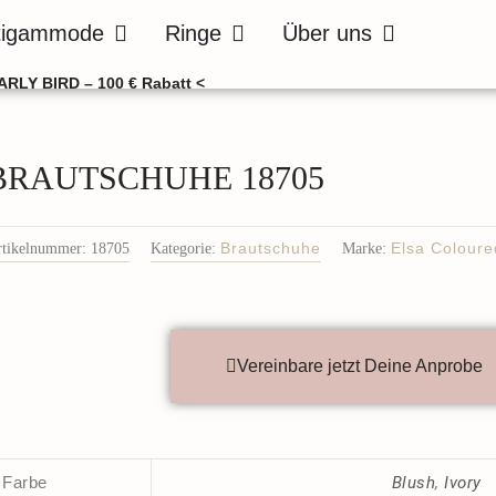
de
Öffne Bräutigammode
Öffne Ringe
Öffne Über uns
tigammode
Ringe
Über uns
ARLY BIRD – 100 € Rabatt <
BRAUTSCHUHE 18705
rtikelnummer:
18705
Kategorie:
Brautschuhe
Marke:
Elsa Coloure
Vereinbare jetzt Deine Anprobe
Farbe
Blush
,
Ivory