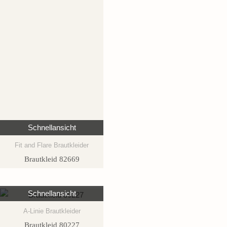
Schnellansicht
Fit and Flare Brautkleider
Brautkleid 82669
Schnellansicht
A-Linie Brautkleider
Brautkleid 80227