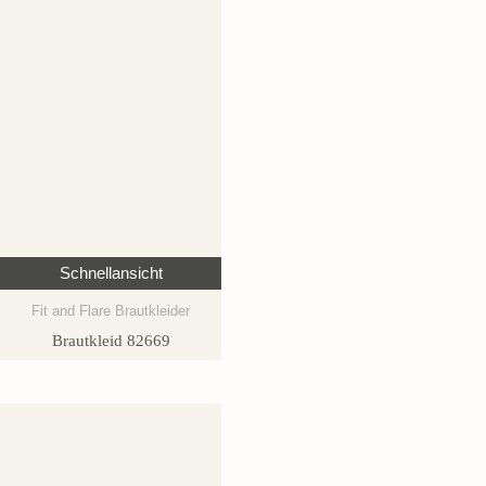
Schnellansicht
Fit and Flare Brautkleider
Brautkleid 82669