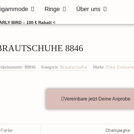
de
Öffne Bräutigammode
Öffne Ringe
Öffne Über uns
tigammode
Ringe
Über uns
ARLY BIRD – 100 € Rabatt <
BRAUTSCHUHE 8846
rtikelnummer:
B8846
Kategorie:
Brautschuhe
Marke:
Elsa Colour
Vereinbare jetzt Deine Anprobe
Farbe
Champagne