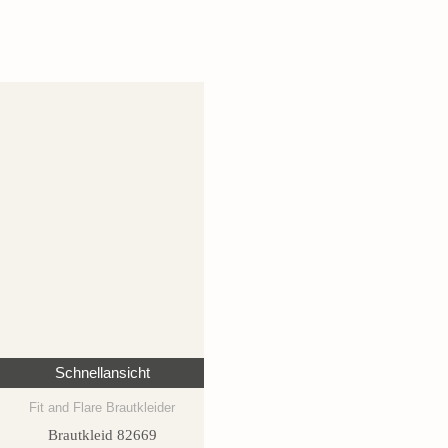
Schnellansicht
Fit and Flare Brautkleider
Brautkleid 82669