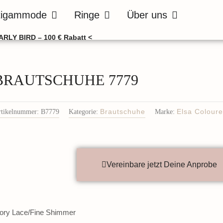
de
Öffne Bräutigammode
Öffne Ringe
Öffne Über uns
tigammode
Ringe
Über uns
ARLY BIRD – 100 € Rabatt <
BRAUTSCHUHE 7779
rtikelnummer:
B7779
Kategorie:
Brautschuhe
Marke:
Elsa Colour
Vereinbare jetzt Deine Anprobe
vory Lace/Fine Shimmer