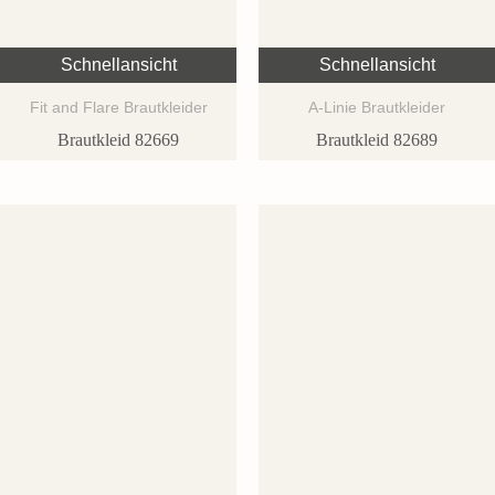
Schnellansicht
Schnellansicht
Fit and Flare Brautkleider
A-Linie Brautkleider
Brautkleid 82669
Brautkleid 82689