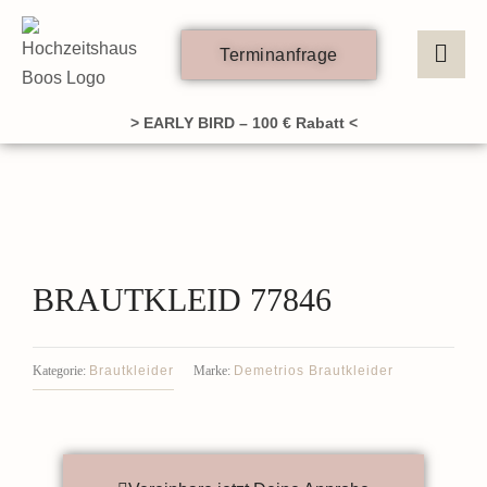
Zum
Inhalt
Terminanfrage
springen
> EARLY BIRD – 100 € Rabatt <
BRAUTKLEID 77846
Brautkleider
Demetrios Brautkleider
Kategorie:
Marke: