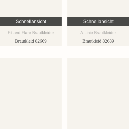
Schnellansicht
Schnellansicht
Fit and Flare Brautkleider
A-Linie Brautkleider
Brautkleid 82669
Brautkleid 82689