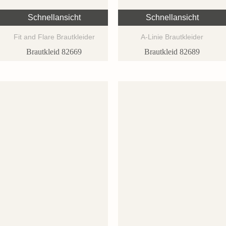
Schnellansicht
Schnellansicht
Fit and Flare Brautkleider
A-Linie Brautkleider
Brautkleid 82669
Brautkleid 82689