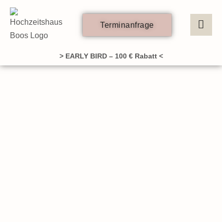
Zum
Inhalt
Terminanfrage
springen
> EARLY BIRD – 100 € Rabatt <