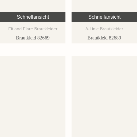
Schnellansicht
Schnellansicht
Fit and Flare Brautkleider
A-Linie Brautkleider
Brautkleid 82669
Brautkleid 82689