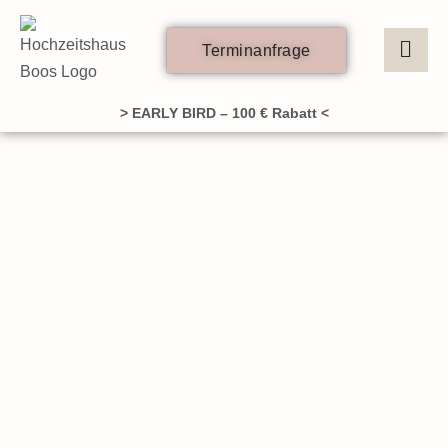
Zum
Inhalt
Terminanfrage
springen
> EARLY BIRD – 100 € Rabatt <