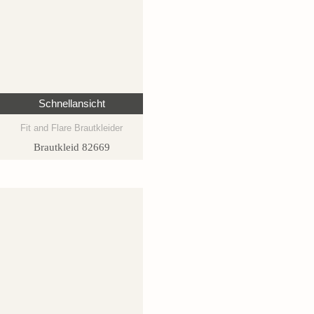
Schnellansicht
Fit and Flare Brautkleider
Brautkleid 82669