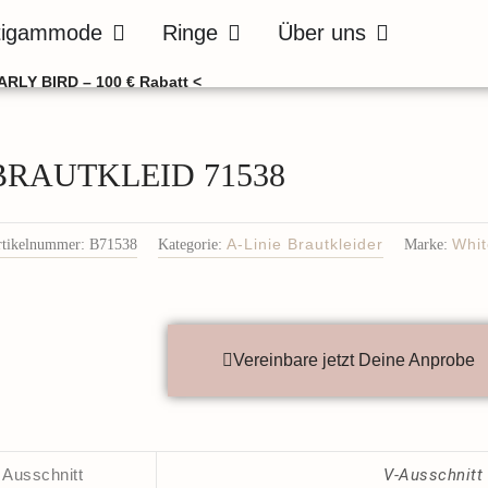
de
Öffne Bräutigammode
Öffne Ringe
Öffne Über uns
tigammode
Ringe
Über uns
ARLY BIRD – 100 € Rabatt <
BRAUTKLEID 71538
rtikelnummer:
B71538
Kategorie:
A-Linie Brautkleider
Marke:
Whi
Vereinbare jetzt Deine Anprobe
Ausschnitt
V-Ausschnitt