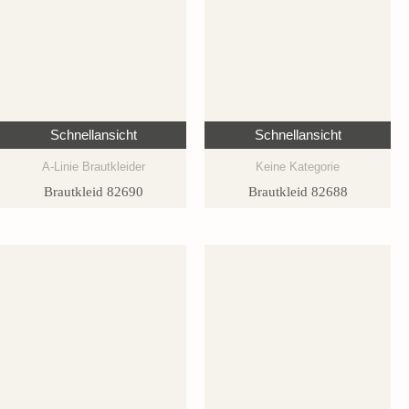
Schnellansicht
Schnellansicht
A-Linie Brautkleider
Keine Kategorie
Brautkleid 82690
Brautkleid 82688